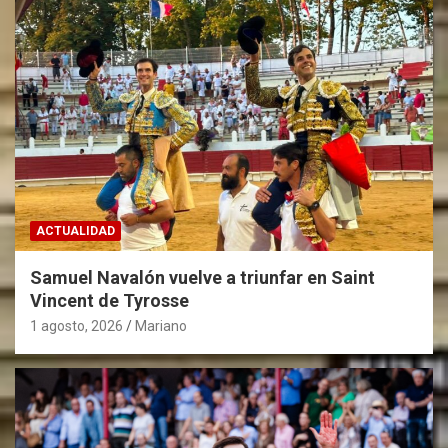
a
d
a
s
ACTUALIDAD
Samuel Navalón vuelve a triunfar en Saint
Vincent de Tyrosse
1 agosto, 2026
Mariano