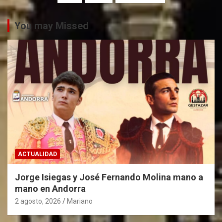
g
i
You may Missed
n
a
c
i
ó
n
d
e
ACTUALIDAD
e
n
Jorge Isiegas y José Fernando Molina mano a
mano en Andorra
t
2 agosto, 2026
Mariano
r