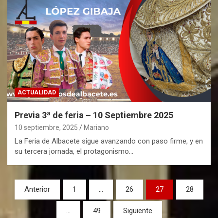
ACTUALIDAD
Previa 3ª de feria – 10 Septiembre 2025
10 septiembre, 2025
Mariano
La Feria de Albacete sigue avanzando con paso firme, y en
su tercera jornada, el protagonismo…
P
Anterior
1
…
26
27
28
a
…
49
Siguiente