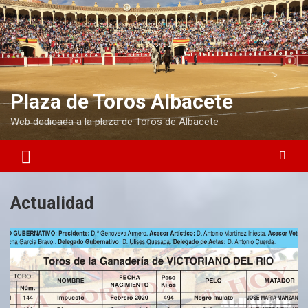
S
a
l
t
a
r
a
Plaza de Toros Albacete
l
Web dedicada a la plaza de Toros de Albacete
c
o
n
t
e
n
Actualidad
i
d
o