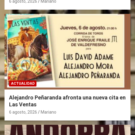
6 agosto, 2026
Mariano
t
r
a
d
a
s
ACTUALIDAD
Alejandro Peñaranda afronta una nueva cita en
Las Ventas
6 agosto, 2026
Mariano