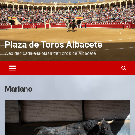
S
a
l
t
a
r
a
Plaza de Toros Albacete
l
Web dedicada a la plaza de Toros de Albacete
c
o
n
t
e
n
Mariano
i
d
o