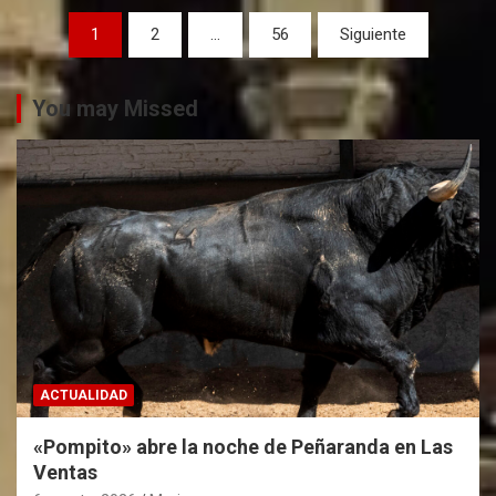
P
1
2
…
56
Siguiente
a
g
You may Missed
i
n
a
c
i
ó
n
d
ACTUALIDAD
e
«Pompito» abre la noche de Peñaranda en Las
e
Ventas
n