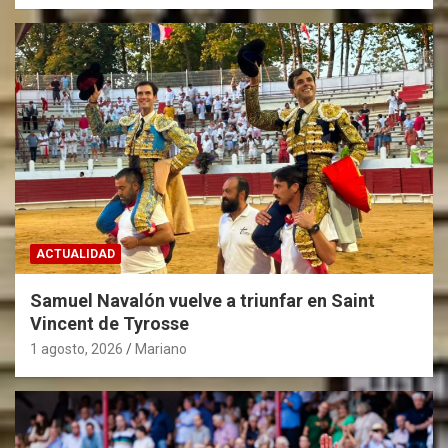
t
r
a
d
a
s
ACTUALIDAD
Samuel Navalón vuelve a triunfar en Saint
Vincent de Tyrosse
1 agosto, 2026
Mariano