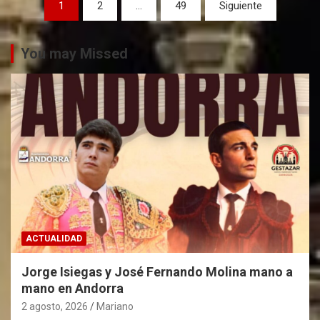
P
1
2
…
49
Siguiente
a
g
You may Missed
i
n
a
c
i
ó
n
d
ACTUALIDAD
e
Jorge Isiegas y José Fernando Molina mano a
e
mano en Andorra
n
2 agosto, 2026
Mariano