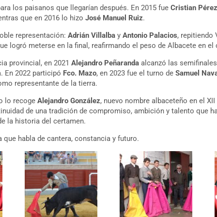
para los paisanos que llegarían después. En 2015 fue
Cristian Pére
entras que en 2016 lo hizo
José Manuel Ruiz
.
oble representación:
Adrián Villalba
y
Antonio Palacios
, repitiendo
que logró meterse en la final, reafirmando el peso de Albacete en el
ia provincial, en 2021
Alejandro Peñaranda
alcanzó las semifinales
a. En 2022 participó
Fco. Mazo
, en 2023 fue el turno de
Samuel Nava
mo representante de la tierra.
go lo recoge
Alejandro González
, nuevo nombre albaceteño en el XII 
tinuidad de una tradición de compromiso, ambición y talento que h
de la historia del certamen.
 que habla de cantera, constancia y futuro.