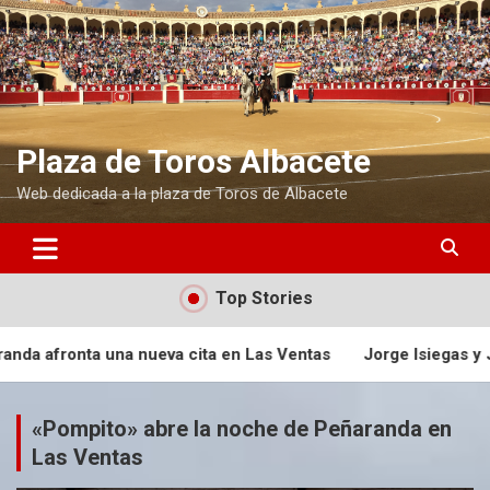
S
a
l
t
a
r
a
Plaza de Toros Albacete
l
Web dedicada a la plaza de Toros de Albacete
c
o
n
t
e
Top Stories
n
i
ta en Las Ventas
Jorge Isiegas y José Fernando Molina ma
d
o
«Pompito» abre la noche de Peñaranda en
Las Ventas