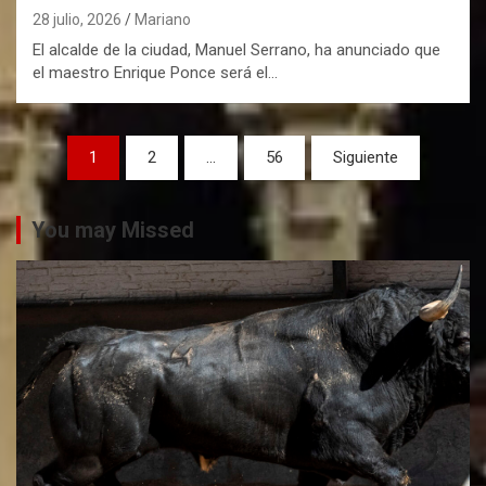
28 julio, 2026
Mariano
El alcalde de la ciudad, Manuel Serrano, ha anunciado que
el maestro Enrique Ponce será el…
P
1
2
…
56
Siguiente
a
g
You may Missed
i
n
a
c
i
ó
n