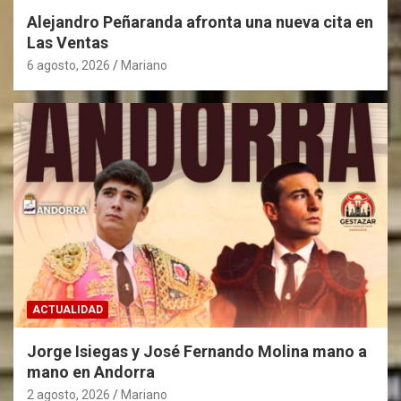
n
Alejandro Peñaranda afronta una nueva cita en
Las Ventas
t
6 agosto, 2026
Mariano
r
a
d
a
s
ACTUALIDAD
Jorge Isiegas y José Fernando Molina mano a
mano en Andorra
2 agosto, 2026
Mariano