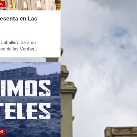
OS
resenta en Las
 Caballero hará su
ros de las Ventas…
OS