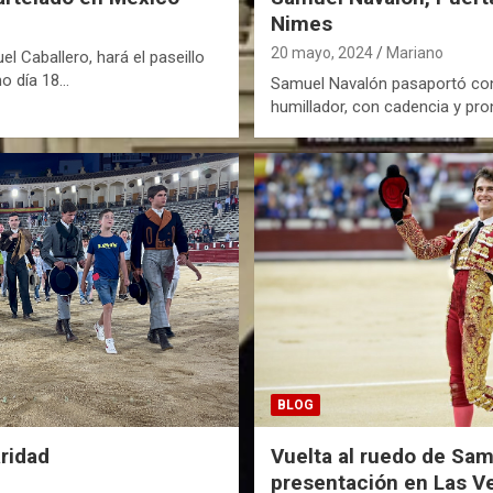
Nimes
20 mayo, 2024
Mariano
el Caballero, hará el paseillo
mo día 18…
Samuel Navalón pasaportó con 
humillador, con cadencia y pron
BLOG
aridad
Vuelta al ruedo de Sam
presentación en Las V