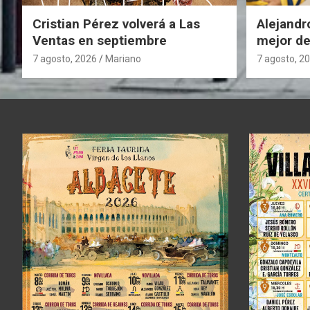
i
Cristian Pérez volverá a Las
Alejandr
ó
Ventas en septiembre
mejor de
n
Ventas
7 agosto, 2026
Mariano
7 agosto, 2
d
e
e
n
t
r
a
d