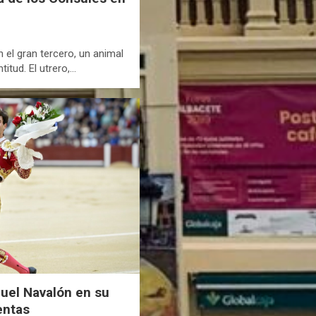
el gran tercero, un animal
titud. El utrero,…
uel Navalón en su
entas