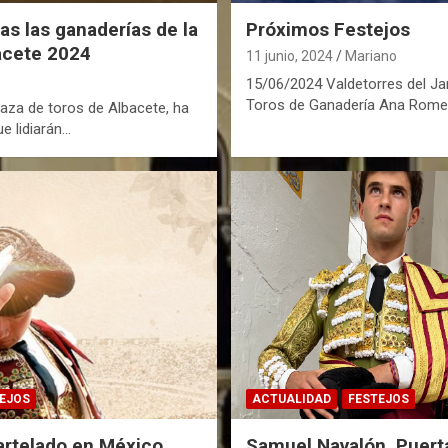
as las ganaderías de la
Próximos Festejos
acete 2024
11 junio, 2024
Mariano
15/06/2024 Valdetorres del J
Toros de Ganadería Ana Rome
aza de toros de Albacete, ha
e lidiarán…
EJOS
ACTUALIDAD
FESTEJOS
artelado en México
Samuel Navalón, Puert