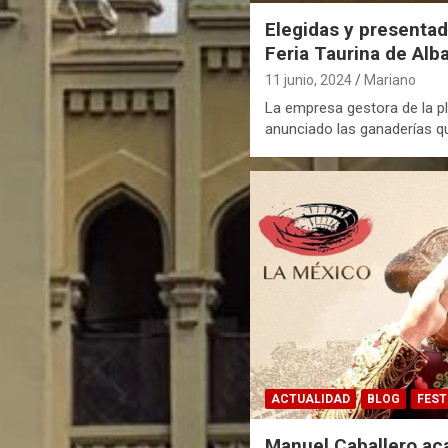
Elegidas y presentad
Feria Taurina de Alb
11 junio, 2024
Mariano
La empresa gestora de la pl
anunciado las ganaderías qu
ACTUALIDAD
BLOG
FEST
Manuel Caballero ac