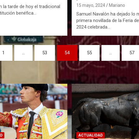
15 mayo, 2024
Mariano
 la tarde de hoy el tradicional
stitución benéfica…
Samuel Navalón ha dejado lo 
primera novillada de la Feria d
2024 celebrada…
1
…
53
54
55
…
57
D
ACTUALIDAD