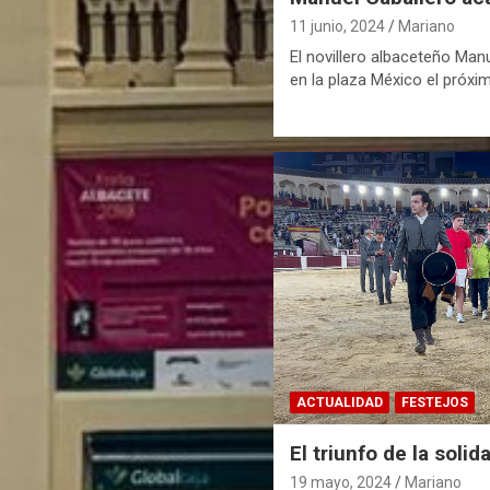
11 junio, 2024
Mariano
El novillero albaceteño Manu
en la plaza México el próxi
ACTUALIDAD
FESTEJOS
El triunfo de la solid
19 mayo, 2024
Mariano