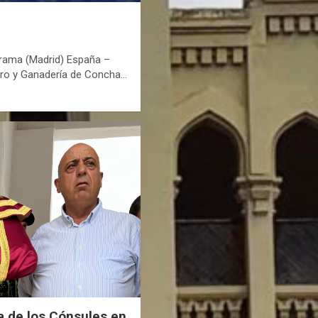
arama (Madrid) España –
ro y Ganadería de Concha…
a de los Cónsules en