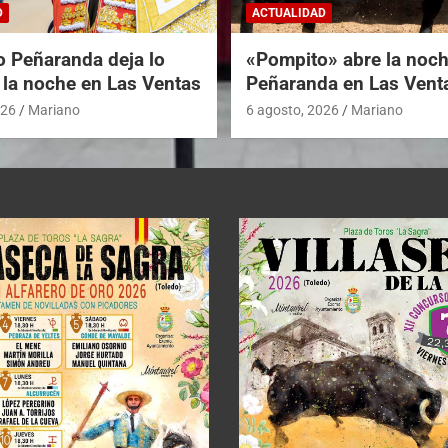
D
ACTUALIDAD
o Peñaranda deja lo
«Pompito» abre la noc
 la noche en Las Ventas
Peñaranda en Las Vent
026
Mariano
6 agosto, 2026
Mariano