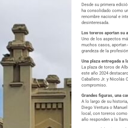
Desde su primera edició
ha consolidado como uno
renombre nacional e int
desinteresada.
Los toreros aportan su a
Uno de los aspectos más 
muchos casos, aportan e
grandeza de la profesió
Una plaza entregada a la
La plaza de toros de Alb
este año 2024 destacaro
Caballero Jr. y Nicolás 
compromiso.
Grandes figuras, una c
A lo largo de su histori
Diego Ventura o Manuel 
local, con toreros como 
año responden a la llama