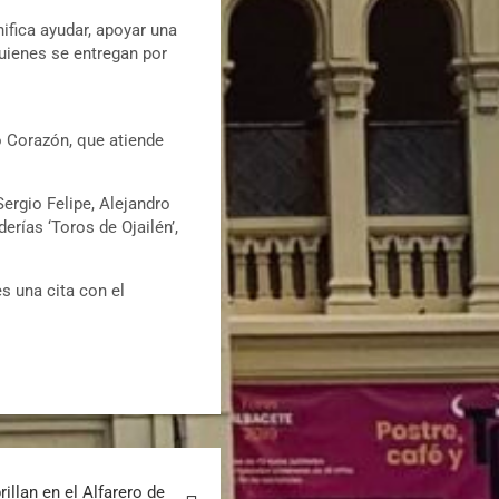
nifica ayudar, apoyar una
quienes se entregan por
o Corazón, que atiende
Sergio Felipe, Alejandro
erías ‘Toros de Ojailén’,
s una cita con el
illan en el Alfarero de