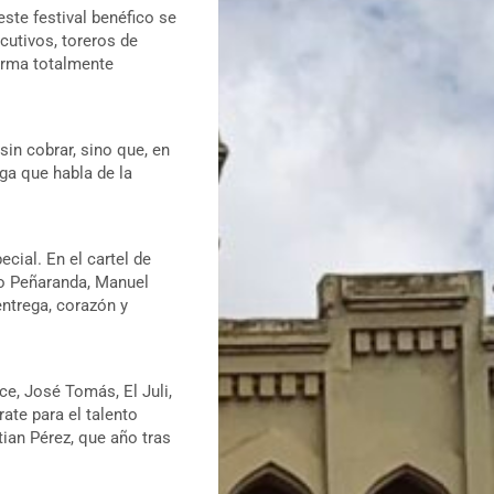
 este festival benéfico se
utivos, toreros de
forma totalmente
in cobrar, sino que, en
ga que habla de la
cial. En el cartel de
ro Peñaranda, Manuel
entrega, corazón y
ce, José Tomás, El Juli,
ate para el talento
tian Pérez, que año tras