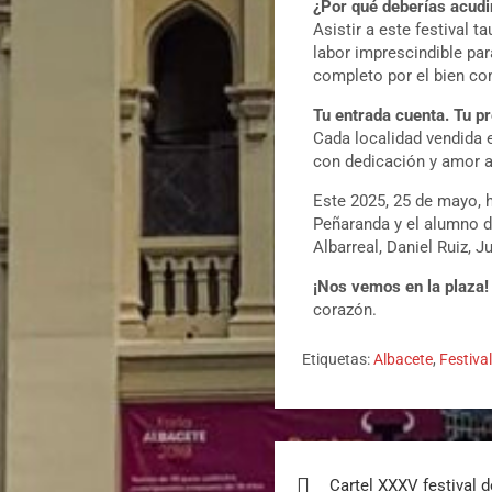
¿Por qué deberías acudir
Asistir a este festival t
labor imprescindible pa
completo por el bien c
Tu entrada cuenta. Tu p
Cada localidad vendida e
con dedicación y amor a
Este 2025, 25 de mayo, h
Peñaranda y el alumno de
Albarreal, Daniel Ruiz, J
¡Nos vemos en la plaza!
corazón.
Etiquetas:
Albacete
,
Festiva
Cartel XXXV festival 