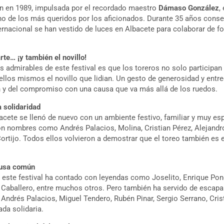
n en 1989, impulsada por el recordado maestro
Dámaso González
,
 de los más queridos por los aficionados. Durante 35 años consec
ernacional se han vestido de luces en Albacete para colaborar de 
rte… ¡y también el novillo!
admirables de este festival es que los toreros no solo participan s
llos mismos el novillo que lidian. Un gesto de generosidad y entre
n y del compromiso con una causa que va más allá de los ruedos.
 solidaridad
acete se llenó de nuevo con un ambiente festivo, familiar y muy espe
n nombres como Andrés Palacios, Molina, Cristian Pérez, Alejand
Cortijo. Todos ellos volvieron a demostrar que el toreo también es 
ausa común
a, este festival ha contado con leyendas como Joselito, Enrique Pon
Caballero, entre muchos otros. Pero también ha servido de escapar
Andrés Palacios, Miguel Tendero, Rubén Pinar, Sergio Serrano, Cris
da solidaria.