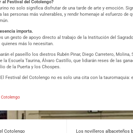
 al Festival del Cotolengo?
aurino no solo significa disfrutar de una tarde de arte y emoción. Sig
ra las personas más vulnerables, y rendir homenaje al esfuerzo de 
omún.
resencia importa.
s un gesto de apoyo directo al trabajo de la Institución del Sagrad
 quienes más lo necesitan.
arán el paseíllo los diestros Rubén Pinar, Diego Carretero, Molina, 
 la Escuela Taurina, Álvaro Castillo, que lidiarán reses de las ganad
ulio de la Puerta y los Chospes.
El Festival del Cotolengo no es solo una cita con la tauromaquia: e
l Cotolengo
del Cotolengo
Los novilleros albaceteños br