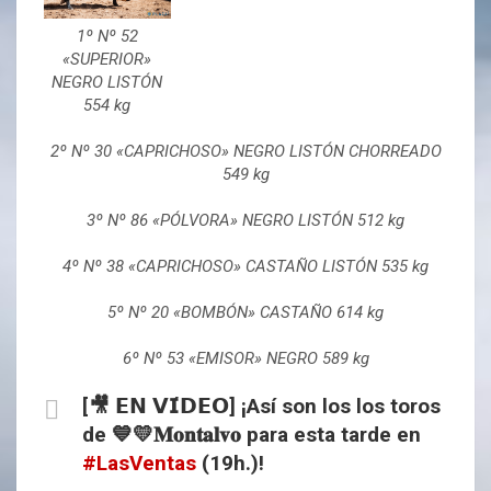
1º Nº 52
«SUPERIOR»
NEGRO LISTÓN
554 kg
2º Nº 30 «CAPRICHOSO» NEGRO LISTÓN CHORREADO
549 kg
3º Nº 86 «PÓLVORA» NEGRO LISTÓN 512 kg
4º Nº 38 «CAPRICHOSO» CASTAÑO LISTÓN 535 kg
5º Nº 20 «BOMBÓN» CASTAÑO 614 kg
6º Nº 53 «EMISOR» NEGRO 589 kg
[🎥 𝗘𝗡 𝗩𝗜́𝗗𝗘𝗢] ¡Así son los los toros
de 💙💛𝐌𝐨𝐧𝐭𝐚𝐥𝐯𝐨 para esta tarde en
#LasVentas
(19h.)!