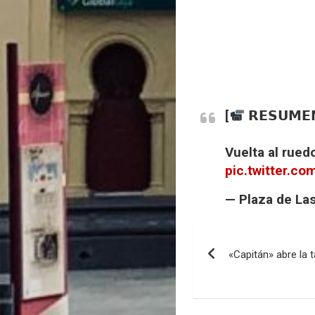
[
𝗥𝗘𝗦𝗨𝗠
Vuelta al rued
pic.twitter.c
— Plaza de La
«Capitán» abre la 