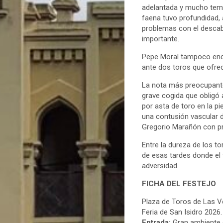
adelantada y mucho templ
faena tuvo profundidad, 
problemas con el descabe
importante.
Pepe Moral tampoco enco
ante dos toros que ofrec
La nota más preocupante d
grave cogida que obligó 
por asta de toro en la p
una contusión vascular d
Gregorio Marañón con pr
Entre la dureza de los to
de esas tardes donde el 
adversidad.
FICHA DEL FESTEJO
Plaza de Toros de Las V
Feria de San Isidro 202
Entrada:
Gran ambiente e