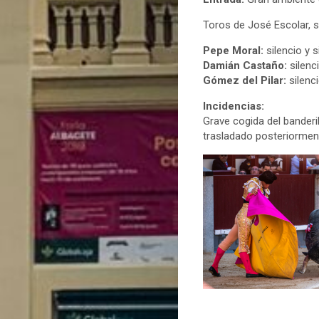
Toros de José Escolar, s
Pepe Moral:
silencio y s
Damián Castaño:
silenci
Gómez del Pilar:
silenc
Incidencias:
Grave cogida del banderil
trasladado posteriorment