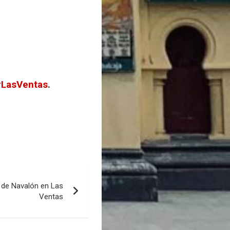
LasVentas
.
e de Navalón en Las
Ventas