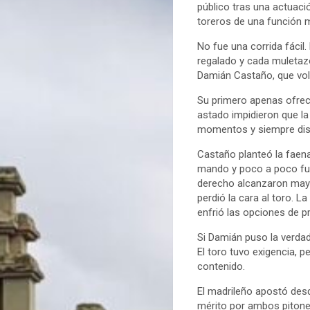
público tras una actuac
toreros de una función 
No fue una corrida fácil.
regalado y cada muletaz
Damián Castaño, que volv
Su primero apenas ofrec
astado impidieron que la 
momentos y siempre disp
Castaño planteó la faen
mando y poco a poco fue
derecho alcanzaron mayo
perdió la cara al toro. L
enfrió las opciones de p
Si Damián puso la verdad 
El toro tuvo exigencia, 
contenido.
El madrileño apostó des
mérito por ambos pitone