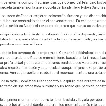
ión de enorme compromiso, mientras que Gómez del Pilar dejó los 
marcada también por la grave cogida del banderillero Rubén Sánchez
 Los toros de Escolar exigieron colocación, firmeza y una disposición
o hubo que construirlo desde el convencimiento. En ese contexto 
ió a exhibir en Madrid el concepto de torero que nunca se vuelve at
ió opciones de lucimiento. El salmantino se mostró dispuesto, pero
labor tomara vuelo. Muy distinta fue la historia en el quinto, un toro
uesto a examinar al torero.
a desde los terrenos del compromiso. Comenzó doblándose con el 
 encontrando una línea de entendimiento basada en la firmeza. Las 
r profundidad y conectaron con unos tendidos que valoraron el es
a obra creció en emoción y autenticidad, aunque un pinchazo previo a 
remio. Aun así, la vuelta al ruedo fue el reconocimiento a una actua
de la tarde, Gómez del Pilar encontró el capítulo más brillante de la 
pero también una embestida humillada y un fondo que permitió constr
de el primer momento por someter la embestida y llevarla por abajo
s, pero fue al natural donde surgieron los momentos más intensos.