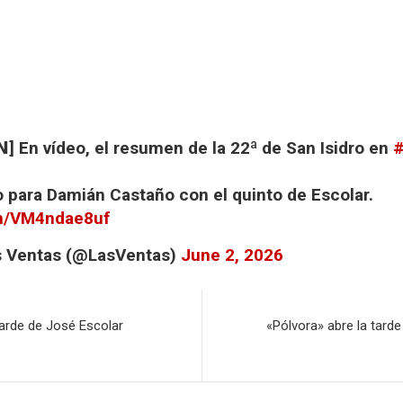
𝗡] En vídeo, el resumen de la 22ª de San Isidro en
#
o para Damián Castaño con el quinto de Escolar.
om/VM4ndae8uf
s Ventas (@LasVentas)
June 2, 2026
tarde de José Escolar
«Pólvora» abre la tard