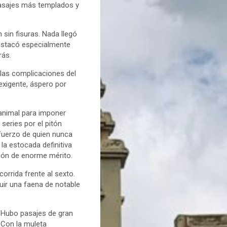
pasajes más templados y
.
 sin fisuras. Nada llegó
destacó especialmente
rás.
 las complicaciones del
 exigente, áspero por
animal para imponer
series por el pitón
fuerzo de quien nunca
la estocada definitiva
ción de enorme mérito.
corrida frente al sexto.
uir una faena de notable
. Hubo pasajes de gran
 Con la muleta