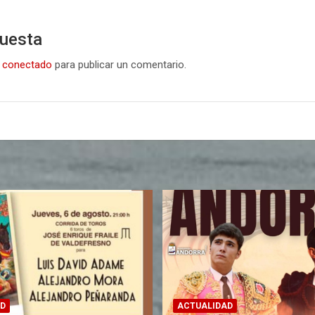
puesta
r
conectado
para publicar un comentario.
D
ACTUALIDAD