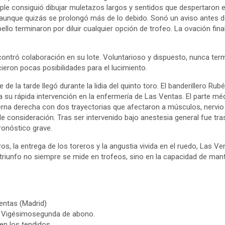
e consiguió dibujar muletazos largos y sentidos que despertaron el 
aunque quizás se prolongó más de lo debido. Sonó un aviso antes de
llo terminaron por diluir cualquier opción de trofeo. La ovación fina
ntró colaboración en su lote. Voluntarioso y dispuesto, nunca term
ieron pocas posibilidades para el lucimiento.
e la tarde llegó durante la lidia del quinto toro. El banderillero Ru
a su rápida intervención en la enfermería de Las Ventas. El parte méd
ierna derecha con dos trayectorias que afectaron a músculos, nervio
e consideración. Tras ser intervenido bajo anestesia general fue tra
onóstico grave.
ros, la entrega de los toreros y la angustia vivida en el ruedo, Las V
triunfo no siempre se mide en trofeos, sino en la capacidad de mant
entas (Madrid)
6. Vigésimosegunda de abono.
n los tendidos.