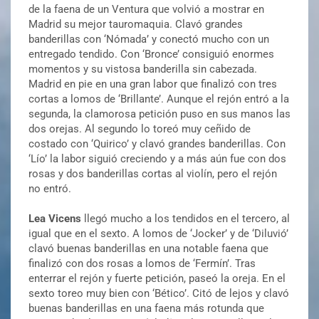
de la faena de un Ventura que volvió a mostrar en
Madrid su mejor tauromaquia. Clavó grandes
banderillas con ‘Nómada’ y conectó mucho con un
entregado tendido. Con ‘Bronce’ consiguió enormes
momentos y su vistosa banderilla sin cabezada.
Madrid en pie en una gran labor que finalizó con tres
cortas a lomos de ‘Brillante’. Aunque el rejón entró a la
segunda, la clamorosa petición puso en sus manos las
dos orejas. Al segundo lo toreó muy ceñido de
costado con ‘Quirico’ y clavó grandes banderillas. Con
‘Lío’ la labor siguió creciendo y a más aún fue con dos
rosas y dos banderillas cortas al violín, pero el rejón
no entró.
Lea Vicens
llegó mucho a los tendidos en el tercero, al
igual que en el sexto. A lomos de ‘Jocker’ y de ‘Diluvió’
clavó buenas banderillas en una notable faena que
finalizó con dos rosas a lomos de ‘Fermín’. Tras
enterrar el rejón y fuerte petición, paseó la oreja. En el
sexto toreo muy bien con ‘Bético’. Citó de lejos y clavó
buenas banderillas en una faena más rotunda que