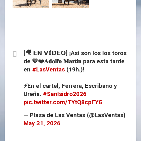
[🎥 𝗘𝗡 𝗩𝗜́𝗗𝗘𝗢] ¡Así son los los toros
de 💚❤️𝐀𝐝𝐨𝐥𝐟𝐨 𝐌𝐚𝐫𝐭𝐢́𝐧 para esta tarde
en
#LasVentas
(19h.)!
⚡️En el cartel, Ferrera, Escribano y
Ureña.
#SanIsidro2026
pic.twitter.com/TYtQ8cpFYG
— Plaza de Las Ventas (@LasVentas)
May 31, 2026