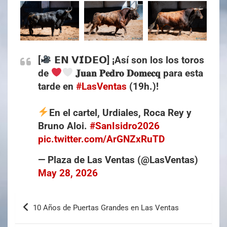
[
𝗘𝗡 𝗩𝗜́𝗗𝗘𝗢] ¡Así son los los toros
de
𝐉𝐮𝐚𝐧 𝐏𝐞𝐝𝐫𝐨 𝐃𝐨𝐦𝐞𝐜𝐪 para esta
tarde en
#LasVentas
(19h.)!
En el cartel, Urdiales, Roca Rey y
Bruno Aloi.
#SanIsidro2026
pic.twitter.com/ArGNZxRuTD
— Plaza de Las Ventas (@LasVentas)
May 28, 2026
10 Años de Puertas Grandes en Las Ventas