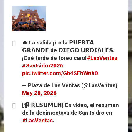
🔥 La salida por la 𝗣𝗨𝗘𝗥𝗧𝗔
𝗚𝗥𝗔𝗡𝗗𝗘 de 𝗗𝗜𝗘𝗚𝗢 𝗨𝗥𝗗𝗜𝗔𝗟𝗘𝗦.
¡Qué tarde de toreo caro!
#LasVentas
#SanIsidro2026
pic.twitter.com/Gb4SFhWnh0
— Plaza de Las Ventas (@LasVentas)
May 28, 2026
[📹 𝗥𝗘𝗦𝗨𝗠𝗘𝗡] En vídeo, el resumen
de la decimoctava de San Isidro en
#LasVentas
.