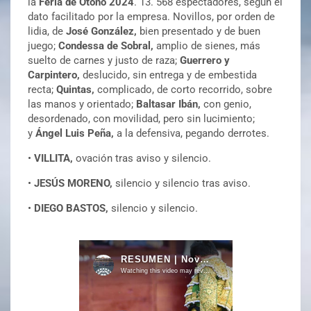
la
Feria de Otoño 2024
. 13. 568 espectadores, según el
dato facilitado por la empresa.
Novillos, por orden de
lidia, de
José González,
bien presentado y de buen
juego;
Condessa de Sobral,
amplio de sienes, más
suelto de carnes y justo de raza;
Guerrero y
Carpintero,
deslucido, sin entrega y de embestida
recta;
Quintas,
complicado, de corto recorrido, sobre
las manos y orientado;
Baltasar Ibán,
con genio,
desordenado, con movilidad, pero sin lucimiento;
y
Ángel Luis Peña,
a la defensiva, pegando derrotes.
•
VILLITA,
ovación tras aviso y silencio.
•
JESÚS MORENO,
silencio y silencio tras aviso.
•
DIEGO BASTOS,
silencio y silencio.