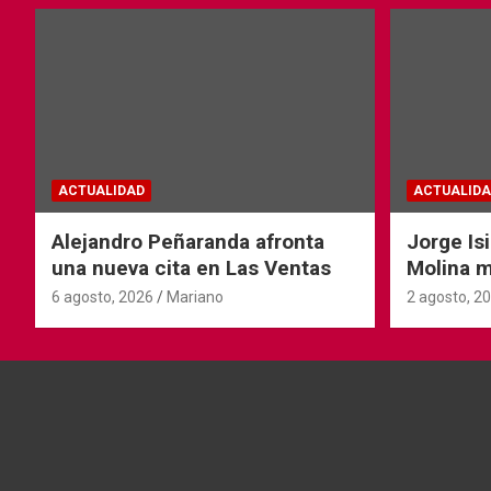
ACTUALIDAD
ACTUALIDA
Alejandro Peñaranda afronta
Jorge Is
una nueva cita en Las Ventas
Molina 
Andorra
6 agosto, 2026
Mariano
2 agosto, 2