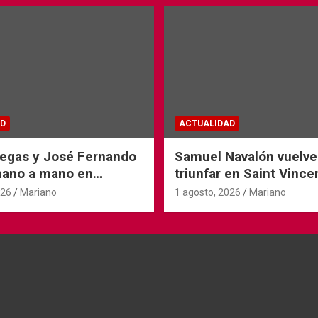
D
ACTUALIDAD
iegas y José Fernando
Samuel Navalón vuelve
mano a mano en
triunfar en Saint Vince
Tyrosse
026
Mariano
1 agosto, 2026
Mariano