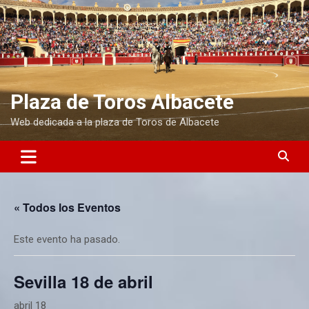
S
a
l
t
a
r
a
Plaza de Toros Albacete
l
Web dedicada a la plaza de Toros de Albacete
c
o
n
t
e
n
« Todos los Eventos
i
d
o
Este evento ha pasado.
Sevilla 18 de abril
abril 18