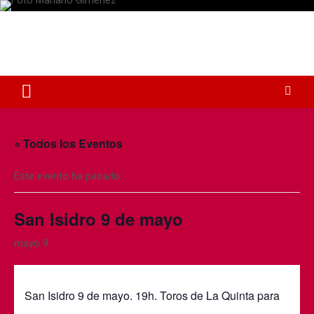
S
a
Plaza de Toros Albacete
l
t
Web dedicada a la plaza de Toros de Albacete
a
r
a
l
c
o
« Todos los Eventos
n
t
Este evento ha pasado.
e
n
i
San Isidro 9 de mayo
d
o
mayo 9
San Isidro 9 de mayo. 19h. Toros de La Quinta para