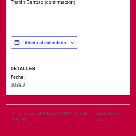
Tristán Barroso (confirmación).
Añadir al calendario
DETALLES
Fecha:
mayo 8
San Isidro 9 de
Las Ventas FERIA DE LA COMUNIDAD DE
MADRID
mayo