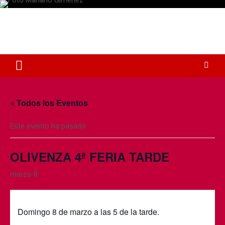
S
a
Plaza de Toros Albacete
l
t
Web dedicada a la plaza de Toros de Albacete
a
r
a
l
c
o
« Todos los Eventos
n
t
Este evento ha pasado.
e
n
i
OLIVENZA 4ª FERIA TARDE
d
o
marzo 8
⁠Domingo 8 de marzo a las 5 de la tarde.