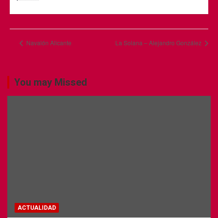
Navalón Alicante
La Solana – Alejandro González
You may Missed
ACTUALIDAD