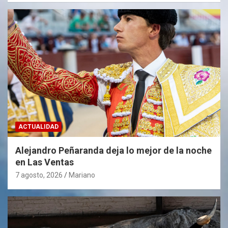
n
t
o
s
ACTUALIDAD
Alejandro Peñaranda deja lo mejor de la noche
en Las Ventas
7 agosto, 2026
Mariano