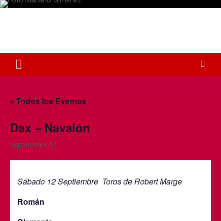
S
a
Plaza de Toros Albacete
l
t
Web dedicada a la plaza de Toros de Albacete
a
r
a
l
c
o
« Todos los Eventos
n
t
Dax – Navalón
e
n
septiembre 12
i
d
o
Sábado 12 Septiembre Toros de Robert Marge
Román