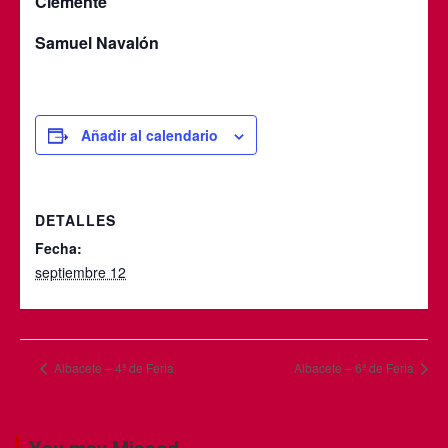
Clemente
Samuel Navalón
Añadir al calendario
DETALLES
Fecha:
septiembre 12
Albacete – 4ª de Feria
Albacete – 6ª de Feria