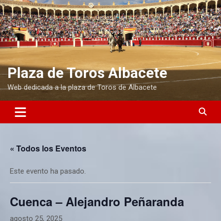
S
a
l
t
a
r
a
Plaza de Toros Albacete
l
Web dedicada a la plaza de Toros de Albacete
c
o
n
t
e
n
« Todos los Eventos
i
d
o
Este evento ha pasado.
Cuenca – Alejandro Peñaranda
agosto 25, 2025