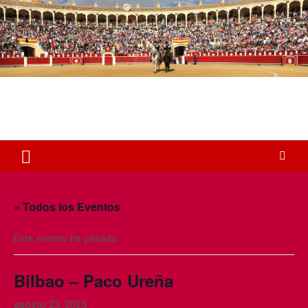
S
a
l
t
a
r
a
Plaza de Toros Albacete
l
Web dedicada a la plaza de Toros de Albacete
c
o
n
t
e
n
« Todos los Eventos
i
d
o
Este evento ha pasado.
Bilbao – Paco Ureña
agosto 23, 2025