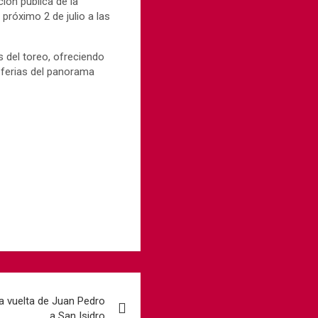
ión pública de la
próximo 2 de julio a las
 del toreo, ofreciendo
s ferias del panorama
la vuelta de Juan Pedro
a San Isidro