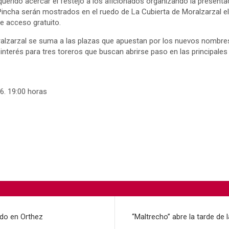
erido acercar el festejo a los aficionados organizando la presentac
 Pincha serán mostrados en el ruedo de La Cubierta de Moralzarzal el 
e acceso gratuito.
alzarzal se suma a las plazas que apuestan por los nuevos nombres
interés para tres toreros que buscan abrirse paso en las principale
26. 19:00 horas
ado en Orthez
“Maltrecho” abre la tarde de 