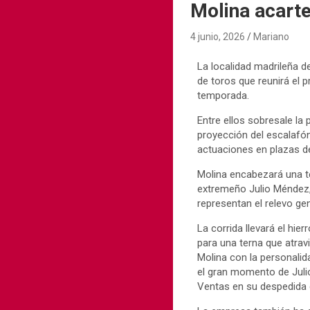
Molina acart
4 junio, 2026
Mariano
La localidad madrileña d
de toros que reunirá el 
temporada.
Entre ellos sobresale l
proyección del escalafón
actuaciones en plazas de
Molina encabezará una t
extremeño Julio Méndez, 
representan el relevo gen
La corrida llevará el hie
para una terna que atrav
Molina con la personalid
el gran momento de Julio
Ventas en su despedida c