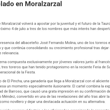
elado en Moralzarzal
e Moralzarzal volverá a apostar por la juventud y el futuro de la Tau
próximo 4 de julio a tres de los nombres que más interés han desper
a presencia del albaceteño José Fernando Molina, uno de los torero
 y que continúa consolidando su crecimiento profesional tras dejar
 relevancia.
erna compuesta exclusivamente por jóvenes valores junto al francés
tres toreros que han tenido protagonismo en la reciente Feria de Sa
eracional de la Fiesta.
rro de El Pincha, una ganadería que llega a Moralzarzal con el alicient
iesa un momento especialmente ilusionante. El cartel combina la exp
ad de Barroso, que causó una grata impresión en su confirmación de 
 Méndez, convertido en una de las revelaciones del año tras abrir l
omo novillero y dejar una destacada actuación en su alternativa.