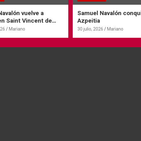
avalón vuelve a
Samuel Navalón conqu
 en Saint Vincent de
Azpeitia
026
Mariano
30 julio, 2026
Mariano