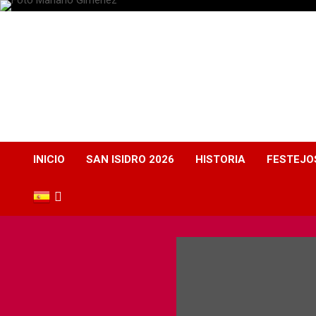
Plaza de Toros
Albacete
Web dedicada a la plaza de Toros de Albacete
INICIO
SAN ISIDRO 2026
HISTORIA
FESTEJO