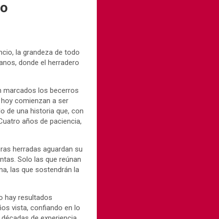
po
ncio, la grandeza de todo
ianos, donde el herradero
on marcados los becerros
 hoy comienzan a ser
lo de una historia que, con
Cuatro años de paciencia,
mbras herradas aguardan su
ntas. Solo las que reúnan
na, las que sostendrán la
o hay resultados
ños vista, confiando en lo
s décadas de experiencia.