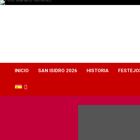
Plaza de Toros
Albacete
Web dedicada a la plaza de Toros de Albacete
INICIO
SAN ISIDRO 2026
HISTORIA
FESTEJO