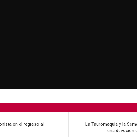
nista en el regreso al
La Tauromaquia y la Sema
una devoción 