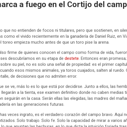
marca a fuego en el Cortijo del cam
 que no entienden de focos ni titulares, pero que sostienen, en sile
s como el vivido recientemente en la ganadería de Daniel Ruiz, en V
el toreo empieza mucho antes de que un toro pise la arena.
l pulso firme de quienes conocen el campo como forma de vida, fuer
ses descubríamos en su etapa de
destete
. Entonces eran promesa;
 sobre su piel, no es solo una señal de propiedad: es el primer capítu
 cuando esos mismos animales, ya toros cuajados, salten al ruedo. 
talle, de decisiones que no admiten error.
ue se ve, más lo es lo que está por decidirse. Junto a ellos, las he
egarán a la tienta, ese examen definitivo donde no caben medias ti
ón seguirán en la casa. Serán ellas las elegidas, las madres del maña
nadería en las generaciones futuras.
has veces ingrato, es el verdadero corazón del campo bravo. Aquí n
ntizados. Solo trabajo. Solo fe. Solo la capacidad de mirar a varios a
 lo que apuntan las hechuras, en lo que dicta la intuición forjada tra