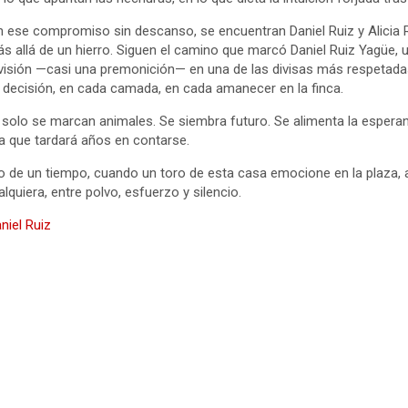
n ese compromiso sin descanso, se encuentran Daniel Ruiz y Alicia 
 allá de un hierro. Siguen el camino que marcó Daniel Ruiz Yagüe, 
visión —casi una premonición— en una de las divisas más respetad
decisión, en cada camada, en cada amanecer en la finca.
solo se marcan animales. Se siembra futuro. Se alimenta la esperanz
ia que tardará años en contarse.
o de un tiempo, cuando un toro de esta casa emocione en la plaza, 
lquiera, entre polvo, esfuerzo y silencio.