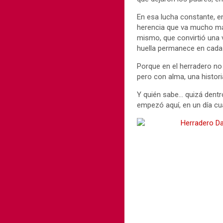
En esa lucha constante, e
herencia que va mucho más
mismo, que convirtió una 
huella permanece en cada 
Porque en el herradero no 
pero con alma, una histor
Y quién sabe… quizá dentr
empezó aquí, en un día cua