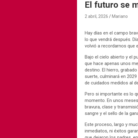
El futuro se 
2 abril, 2026
Mariano
Hay días en el campo bravo
lo que vendrá después. Día
volvió a recordarnos que 
Bajo el cielo abierto y e
que hace apenas unos me
destino. El hierro, grabado
suerte, culminará en 2029
de cuidados medidos al de
Pero si importante es lo q
momento. En unos meses ll
bravura, clase y transmisi
sangre y el sello de la ga
Este proceso, largo y muc
inmediatos, ni éxitos gara
que dejaron los padres, en