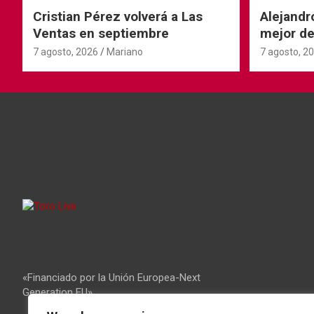
Cristian Pérez volverá a Las
Alejandr
Ventas en septiembre
mejor de
Ventas
7 agosto, 2026
Mariano
7 agosto, 2
«Financiado por la Unión Europea-Next
Generation EU»