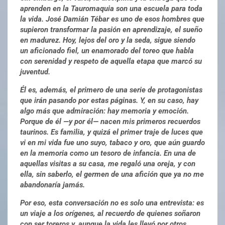
aprenden en la Tauromaquia son una escuela para toda
la vida. José Damián Tébar es uno de esos hombres que
supieron transformar la pasión en aprendizaje, el sueño
en madurez. Hoy, lejos del oro y la seda, sigue siendo
un aficionado fiel, un enamorado del toreo que habla
con serenidad y respeto de aquella etapa que marcó su
juventud.
Él es, además, el primero de una serie de protagonistas
que irán pasando por estas páginas. Y, en su caso, hay
algo más que admiración: hay memoria y emoción.
Porque de él —y por él— nacen mis primeros recuerdos
taurinos. Es familia, y quizá el primer traje de luces que
vi en mi vida fue uno suyo, tabaco y oro, que aún guardo
en la memoria como un tesoro de infancia. En una de
aquellas visitas a su casa, me regaló una oreja, y con
ella, sin saberlo, el germen de una afición que ya no me
abandonaría jamás.
Por eso, esta conversación no es solo una entrevista: es
un viaje a los orígenes, al recuerdo de quienes soñaron
con ser toreros y, aunque la vida les llevó por otros