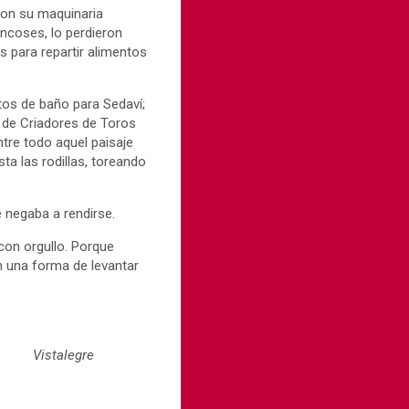
ron su maquinaria
ncoses, lo perdieron
es para repartir alimentos
rtos de baño para Sedaví;
n de Criadores de Toros
ntre todo aquel paisaje
ta las rodillas, toreando
e negaba a rendirse.
con orgullo. Porque
n una forma de levantar
Vistalegre