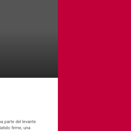
a parte del levante
atido firme, una