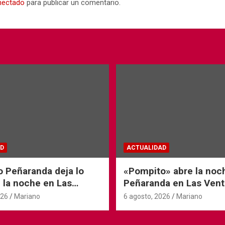
nectado
para publicar un comentario.
D
ACTUALIDAD
o Peñaranda deja lo
«Pompito» abre la noc
 la noche en Las
Peñaranda en Las Vent
026
Mariano
6 agosto, 2026
Mariano