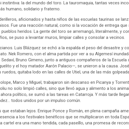
i instintiva: la del mundo del toro. La tauromaquia, tantas veces in
ás humano, solidario y fraterno.
rilleros, aficionados y hasta niños de las escuelas taurinas se lanza
isos. Fue una reacción natural, como si la vocación de entrega que s
os pueblos heridos. La gente del toro se arremangó, literalmente, y
ños, se puso a levantar muros, limpiar calles y consolar a vecinos.
cianos. Luis Blázquez se echó a la espalda el peso del desastre y c
ato. Nek Romero, con el alma partida por ver a su Algemesí inundad
En Sedaví, Bruno Gimeno, junto a antiguos compañeros de la Escuela
guelito y el hoy matador Aarón Palacio—, se unieron a la causa. Jos
ruedos, quitaba lodo en las calles de Utiel, una de las más golpead
ope, Marco y Miguel, trabajaron sin descanso en Picanya y Torrent. 
oliu no solo limpió calles, sino que llevó agua y alimento a los anim
y ahora político, se sumó a las tareas en Catarroja. Y más tarde lleg
ndez… todos unidos por un impulso común.
os que estaban lejos. Enrique Ponce y Román, en plena campaña amer
resencia a los festivales benéficos que se multiplicaron en toda Espa
a cartel era una mano tendida, cada paseíllo, una promesa de recon