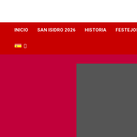
Web dedicada a la plaza de Toros de Albacete
INICIO
SAN ISIDRO 2026
HISTORIA
FESTEJO