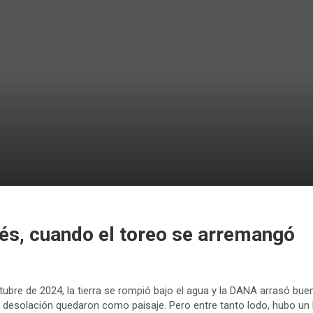
és, cuando el toreo se arremangó
tubre de 2024, la tierra se rompió bajo el agua y la DANA arrasó buen
 y desolación quedaron como paisaje. Pero entre tanto lodo, hubo un l