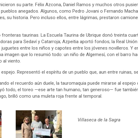
icieron su parte. Félix Azcona, Daniel Ramos y muchos otros pusie
os pueblos anegados. Algunos, como Pedro Jovani o Fernando Macha
es, su historia. Pero incluso ellos, entre lágrimas, prestaron camion
zó fronteras taurinas. La Escuela Taurina de Ubrique donó treinta cua
adoras para Sedaví y Catarroja; Azpeitia aportó fondos; la Real Unió
 juguetes entre los niños y capotes entre los jóvenes novilleros. Y e
na imagen que lo resumió todo: un niño de Algemesí, con el barro has
 al viento.
 espejo. Representó el espíritu de un pueblo que, aun entre ruinas, s
ndo el recuerdo aún duele, la tauromaquia puede mirarse al espejo 
uyó todo, el toreo —ese arte tan humano, tan generoso— fue tambié
ngo, brilló como una muleta roja frente al temporal.
Villaseca de la Sagra