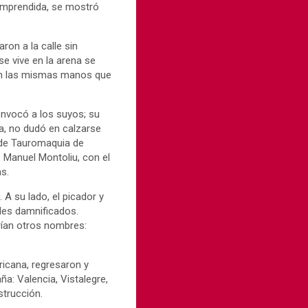
comprendida, se mostró
ron a la calle sin
e vive en la arena se
 con las mismas manos que
onvocó a los suyos; su
a, no dudó en calzarse
 de Tauromaquia de
é Manuel Montoliu, con el
as.
A su lado, el picador y
ales damnificados.
arían otros nombres:
icana, regresaron y
ña: Valencia, Vistalegre,
strucción.