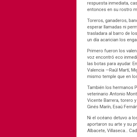
respuesta inmediata, cas
entonces en su rostro m
Toreros, ganaderos, bande
esperar llamadas ni perm
trasladara al barro de l
un día acarician los enga
Primero fueron los valen
voz encontró eco inmedi
las botas para ayudar. 
Valencia —Raúl Martí, Mi
mismo temple que en los 
También los hermanos Pol
veterinario Antonio Mont
Vicente Barrera, torero 
Ginés Marín, Esaú Ferná
Ni el océano detuvo a l
aportaron su arte y su p
Albacete, Villaseca… Cad