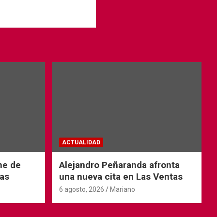
ACTUALIDAD
he de
Alejandro Peñaranda afronta
as
una nueva cita en Las Ventas
6 agosto, 2026
Mariano