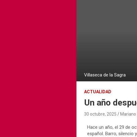
Villaseca de la Sagra
ACTUALIDAD
Un año despu
30 octubre, 2025
Mariano
Hace un año, el 29 de oc
español. Barro, silencio