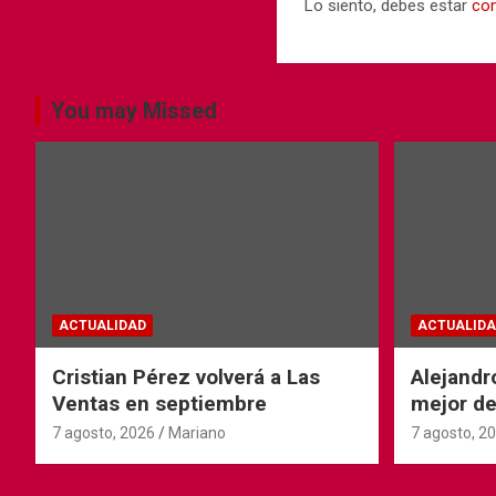
Lo siento, debes estar
co
You may Missed
ACTUALIDAD
ACTUALIDA
Cristian Pérez volverá a Las
Alejandr
Ventas en septiembre
mejor de
Ventas
7 agosto, 2026
Mariano
7 agosto, 2