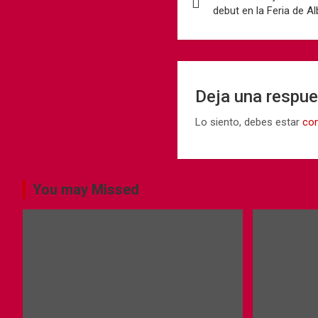
debut en la Feria de A
Deja una respu
Lo siento, debes estar
co
You may Missed