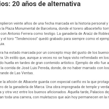
os: 20 años de alternativa
mplieron veinte años de una fecha marcada en la historia personal y
n la Plaza Monumental de Barcelona, donde el torero albaceteño tomó
 con Antonio Ferrera como testigo. La ganadería de Araúz de Robles
, y el toro “Tendencioso” quedó grabado para siempre como el ejemp
ia.
rera ha estado marcada por un concepto muy del gusto de los buenos
a. Un estilo que, aunque a veces no se haya visto refrendado en los
do huella en tardes de gran contenido artístico. Ejemplo de ello fue 
la corrida de José Luis Pereda, donde, de no haber marrado con los 
Grande de Las Ventas.
e la afición de Albacete guarda con especial cariño es la que protag
ro de la ganadería de Marca. Una obra impregnada de temple y verda
a y otra vez entre los buenos aficionados. Aquella tarde, Palacios d
ican toda una carrera, con muletazos que aún hoy permanecen en la