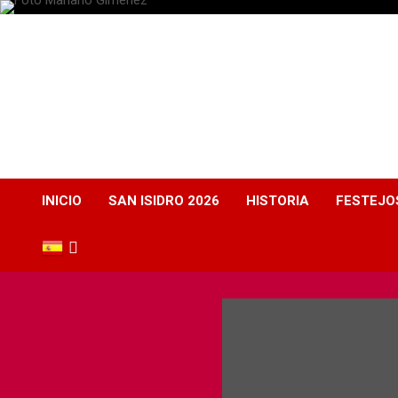
Plaza de Toros
Albacete
Web dedicada a la plaza de Toros de Albacete
INICIO
SAN ISIDRO 2026
HISTORIA
FESTEJO