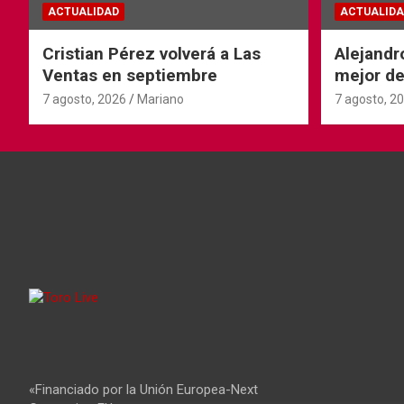
ACTUALIDAD
ACTUALIDA
Cristian Pérez volverá a Las
Alejandr
Ventas en septiembre
mejor de
Ventas
7 agosto, 2026
Mariano
7 agosto, 2
«Financiado por la Unión Europea-Next