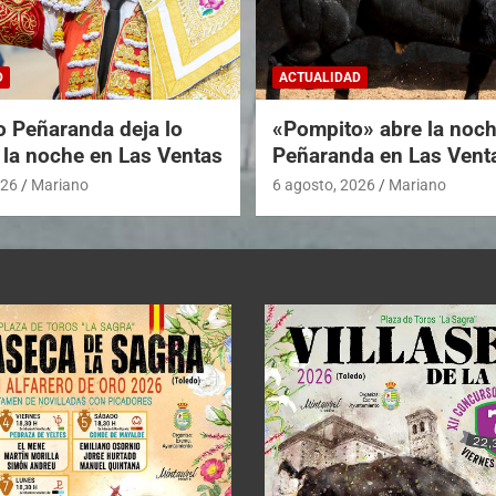
D
ACTUALIDAD
o Peñaranda deja lo
«Pompito» abre la noc
 la noche en Las Ventas
Peñaranda en Las Vent
026
Mariano
6 agosto, 2026
Mariano