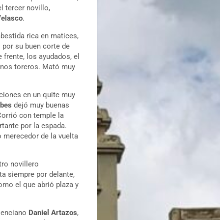
 tercer novillo,
Velasco
.
bestida rica en matices,
 por su buen corte de
 frente, los ayudados, el
enos toreros. Mató muy
nciones en un quite muy
lbes
dejó muy buenas
orrió con temple la
tante por la espada.
no merecedor de la vuelta
otro novillero
ta siempre por delante,
omo el que abrió plaza y
alenciano
Daniel
Artazos
,