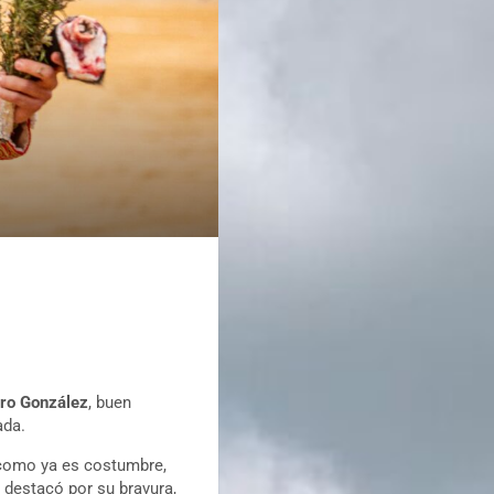
dro
González
, buen
ada.
omo ya es costumbre,
 destacó por su bravura,