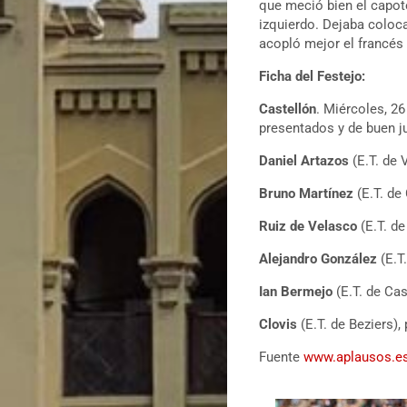
que meció bien el capote
izquierdo. Dejaba coloca
acopló mejor el francé
Ficha del Festejo:
Castellón
. Miércoles, 2
presentados y de buen j
Daniel
Artazos
(E.T. de 
Bruno Martínez
(E.T. de 
Ruiz de Velasco
(E.T. de
Alejandro González
(E.T.
Ian Bermejo
(E.T. de Cas
Clovis
(E.T. de Beziers),
Fuente
www.aplausos.e