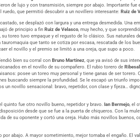
eron de lujo y con transmisión, siempre por abajo. Importante fue el
l ruedo, que permitió descubrir a un novillero interesante:
Ruiz de 
encastado, se desplazó con largura y una entrega desmedida. Una em
ajó de principio a fin
Ruiz de Velasco
, muy hecho, y que sorprendió
l, su toreo tuvo empaque y el regusto de lo clásico. Sus naturales de
 tauromaquia que tanto se cotiza por escasa, rescatada de los bu
aer el novillo y el premio se limitó a una oreja, que supo a poco.
fendió bien su corral con
Bruno
Martínez
, que ya avisó de sus inte
xicanados en el novillo de su compañero. El rubio torero de
Ribesa
isanos: posee un toreo muy personal y tiene ganas de ser torero. C
s buscando siempre la profundidad. Se le escapó un triunfo impor
s un novillo sensacional: bravo, repetidor, con clase y fijeza… dig
l quinto fue otro novillo bueno, repetidor y bravo.
Ian
Bermejo
, el 
disposición desde que se fue a la puerta de chiqueros. Con la mule
ida de su oponente y cortó una oreja. Hubo más novillos buenos, c
reo por abajo. A mayor sometimiento, mejor tomaba el engaño. El v