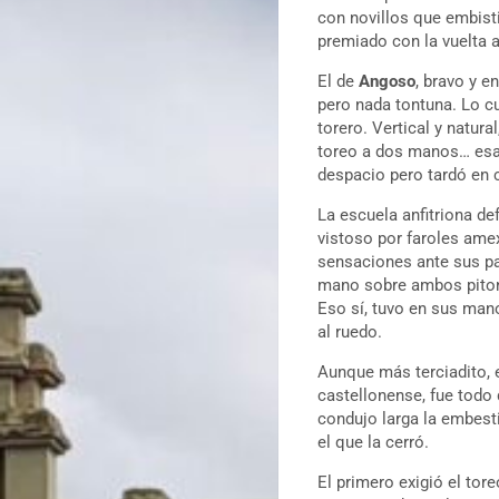
con novillos que embisti
premiado con la vuelta a
El de
Angoso
, bravo y 
pero nada tontuna. Lo cu
torero. Vertical y natura
toreo a dos manos… esa
despacio pero tardó en c
La escuela anfitriona de
vistoso por faroles ame
sensaciones ante sus pa
mano sobre ambos pitone
Eso sí, tuvo en sus mano
al ruedo.
Aunque más terciadito, e
castellonense, fue todo 
condujo larga la embest
el que la cerró.
El primero exigió el to