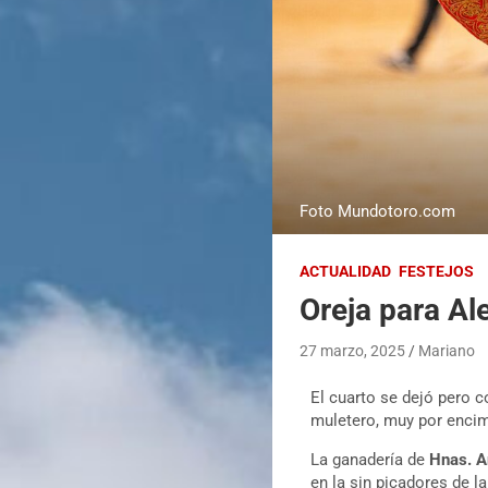
Foto Mundotoro.com
ACTUALIDAD
FESTEJOS
Oreja para Al
27 marzo, 2025
Mariano
El cuarto se dejó pero 
muletero, muy por encim
La ganadería de
Hnas. A
en la sin picadores de l