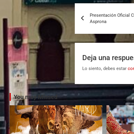
Presentación Oficial C
Asprona
Deja una respue
Lo siento, debes estar
co
You may Missed