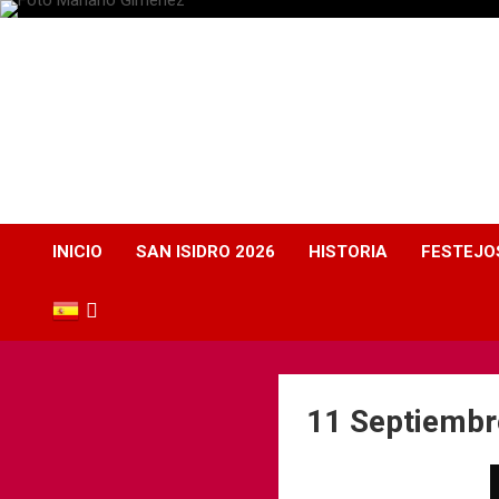
Plaza de Toros
Albacete
Web dedicada a la plaza de Toros de Albacete
INICIO
SAN ISIDRO 2026
HISTORIA
FESTEJO
11 Septiembr