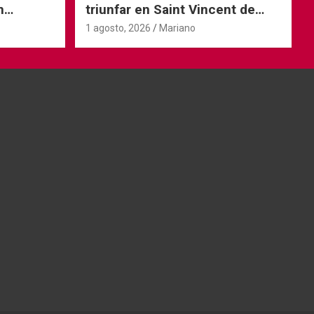
n
triunfar en Saint Vincent de
Tyrosse
1 agosto, 2026
Mariano