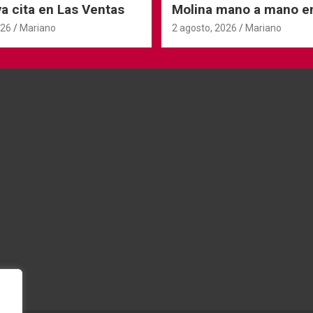
a cita en Las Ventas
Molina mano a mano e
Andorra
026
Mariano
2 agosto, 2026
Mariano