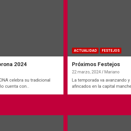
ACTUALIDAD
FESTEJOS
sprona 2024
Próximos Festejos
22 marzo, 2024
Mariano
ONA celebra su tradicional
La temporada va avanzando y l
año cuenta con…
afincados en la capital manc