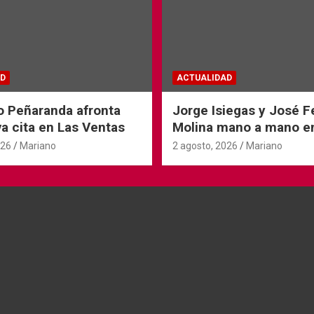
D
ACTUALIDAD
o Peñaranda afronta
Jorge Isiegas y José 
a cita en Las Ventas
Molina mano a mano e
Andorra
026
Mariano
2 agosto, 2026
Mariano