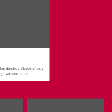
os diestros albaceteños y
hega van sumando…