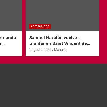
ACTUALIDAD
Fernando
Samuel Navalón vuelve a
n
triunfar en Saint Vincent de
Tyrosse
1 agosto, 2026
Mariano