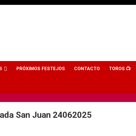
S
PRÓXIMOS FESTEJOS
CONTACTO
TOROS 📺
llada San Juan 24062025