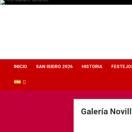
Plaza de Toros
Albacete
Web dedicada a la plaza de Toros de Albacete
INICIO
SAN ISIDRO 2026
HISTORIA
FESTEJO
Galería Novi