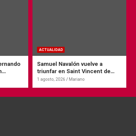
ACTUALIDAD
Fernando
Samuel Navalón vuelve a
n
triunfar en Saint Vincent de
Tyrosse
1 agosto, 2026
Mariano