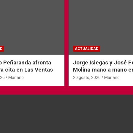
D
ACTUALIDAD
o Peñaranda afronta
Jorge Isiegas y José 
a cita en Las Ventas
Molina mano a mano e
Andorra
026
Mariano
2 agosto, 2026
Mariano