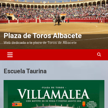
S
a
l
t
a
r
a
Plaza de Toros Albacete
l
Web dedicada a la plaza de Toros de Albacete
c
o
n
t
e
n
Escuela Taurina
i
d
o