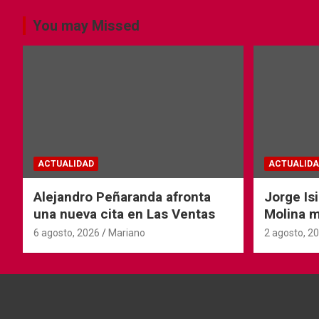
You may Missed
ACTUALIDAD
ACTUALIDA
Alejandro Peñaranda afronta
Jorge Is
una nueva cita en Las Ventas
Molina 
Andorra
6 agosto, 2026
Mariano
2 agosto, 2