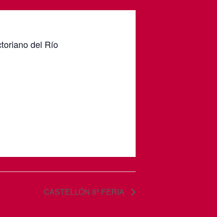
toriano del Río
CASTELLÓN 8ª FERIA