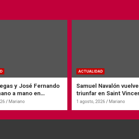
D
ACTUALIDAD
iegas y José Fernando
Samuel Navalón vuelve
mano a mano en
triunfar en Saint Vince
Tyrosse
026
Mariano
1 agosto, 2026
Mariano