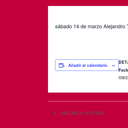
sábado 14 de marzo Alejandro T
DET
Añadir al calendario
Fech
marz
VALENCIA 3ª FERIA