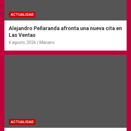
v
e
ACTUALIDAD
n
Alejandro Peñaranda afronta una nueva cita en
t
Las Ventas
o
6 agosto, 2026
Mariano
s
ACTUALIDAD