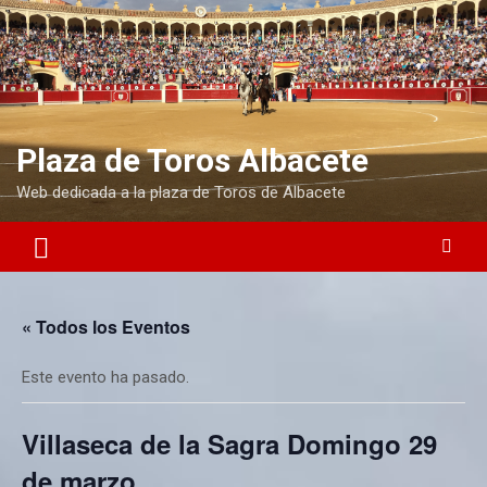
S
a
l
t
a
r
a
Plaza de Toros Albacete
l
Web dedicada a la plaza de Toros de Albacete
c
o
n
t
e
n
« Todos los Eventos
i
d
o
Este evento ha pasado.
Villaseca de la Sagra Domingo 29
de marzo