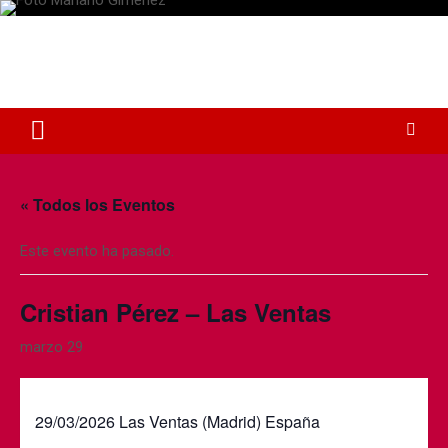
S
a
Plaza de Toros Albacete
l
t
Web dedicada a la plaza de Toros de Albacete
a
r
a
l
c
o
« Todos los Eventos
n
t
Este evento ha pasado.
e
n
i
Cristian Pérez – Las Ventas
d
o
marzo 29
29/03/2026 Las Ventas (Madrid) España