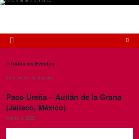
S
a
Plaza de Toros Albacete
l
t
Web dedicada a la plaza de Toros de Albacete
a
r
a
l
c
o
« Todos los Eventos
n
t
Este evento ha pasado.
e
n
i
Paco Ureña – Autlán de la Grana
d
(Jalisco, México)
o
marzo 4, 2025