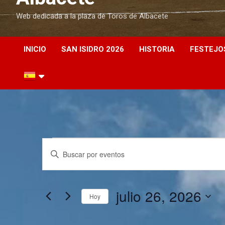
Web dedicada a la plaza de Toros de Albacete
INICIO
SAN ISIDRO 2026
HISTORIA
FESTEJO
E
N
I
n
a
v
t
r
v
julio 26, 2026
o
e
Hoy
d
e
S
u
e
c