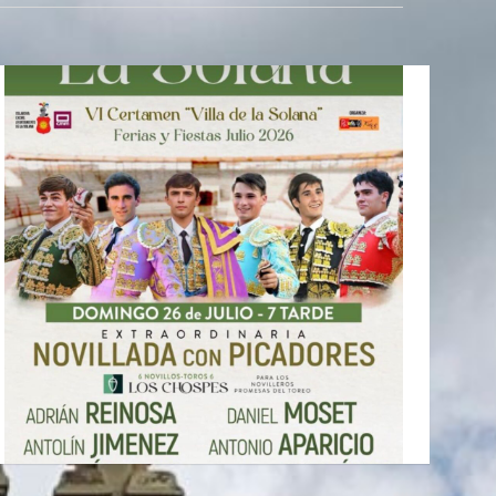
a
c
i
ó
n
d
e
v
i
s
t
a