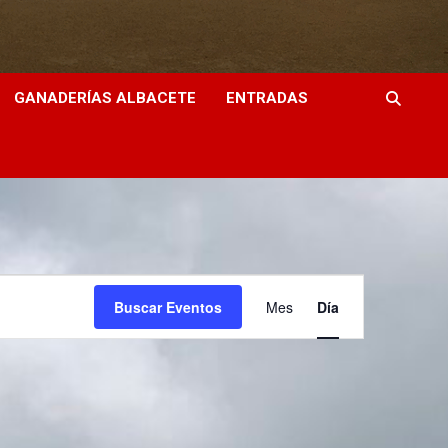
GANADERÍAS ALBACETE
ENTRADAS
N
Buscar Eventos
Mes
Día
a
v
e
g