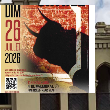
s
d
e
E
v
e
n
t
o