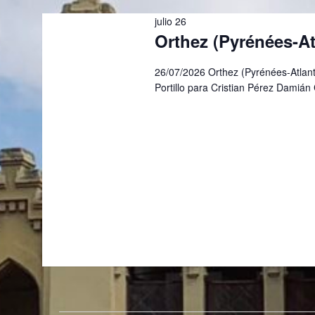
q
E
i
julio 26
v
u
Orthez (Pyrénées-At
e
o
n
e
t
26/07/2026 Orthez (Pyrénées-Atlant
o
2
Portillo para Cristian Pérez Damiá
d
s
p
a
6
a
r
y
a
,
l
v
a
2
p
i
a
0
l
s
a
b
t
2
r
a
a
6
c