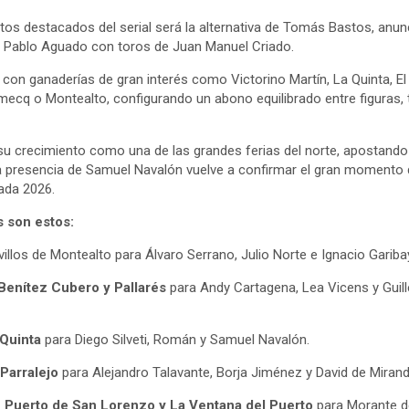
os destacados del serial será la alternativa de Tomás Bastos, anunci
 y Pablo Aguado con toros de Juan Manuel Criado.
 con ganaderías de gran interés como Victorino Martín, La Quinta, El
ecq o Montealto, configurando un abono equilibrado entre figuras,
su crecimiento como una de las grandes ferias del norte, apostand
a presencia de Samuel Navalón vuelve a confirmar el gran momento q
ada 2026.
 son estos:
villos de Montealto para Álvaro Serrano, Julio Norte e Ignacio Gariba
Benítez Cubero y Pallarés
para Andy Cartagena, Lea Vicens y Gui
 Quinta
para Diego Silveti, Román y Samuel Navalón.
 Parralejo
para Alejandro Talavante, Borja Jiménez y David de Mirand
e Puerto de San Lorenzo y La Ventana del Puerto
para Morante de