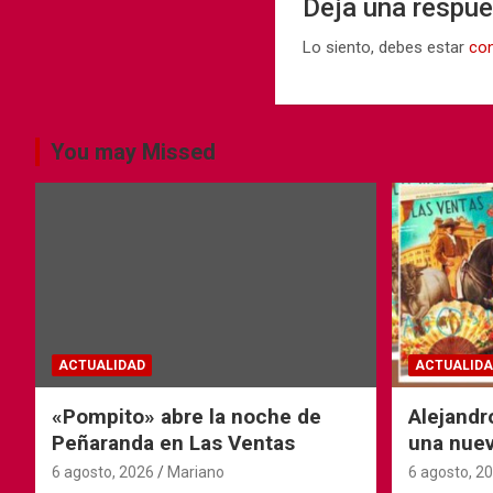
Deja una respu
Lo siento, debes estar
co
You may Missed
ACTUALIDAD
ACTUALIDA
«Pompito» abre la noche de
Alejandr
Peñaranda en Las Ventas
una nuev
6 agosto, 2026
Mariano
6 agosto, 2