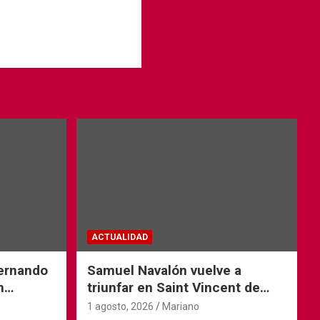
ACTUALIDAD
Fernando
Samuel Navalón vuelve a
n
triunfar en Saint Vincent de
Tyrosse
1 agosto, 2026
Mariano