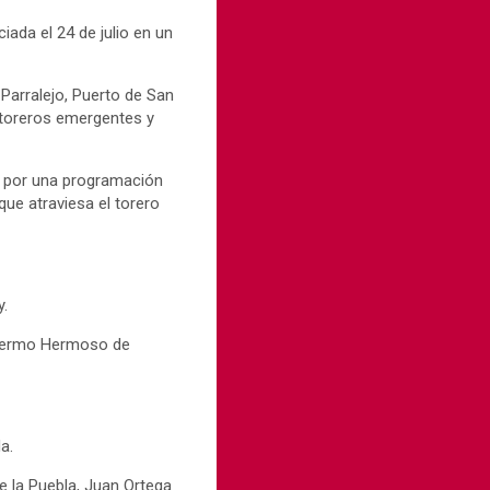
ada el 24 de julio en un
 Parralejo, Puerto de San
 toreros emergentes y
o por una programación
ue atraviesa el torero
y.
llermo Hermoso de
a.
 la Puebla, Juan Ortega