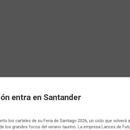
ón entra en Santander
to los carteles de su Feria de Santiago 2026, un ciclo que volverá a 
e los grandes focos del verano taurino. La empresa Lances de Fut