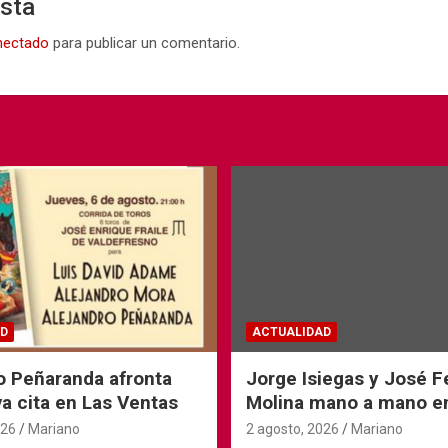
esta
nectado
para publicar un comentario.
D
ACTUALIDAD
o Peñaranda afronta
Jorge Isiegas y José 
a cita en Las Ventas
Molina mano a mano e
Andorra
026
Mariano
2 agosto, 2026
Mariano