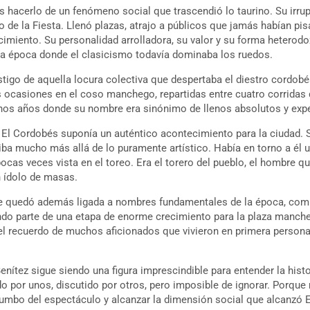
s hacerlo de un fenómeno social que trascendió lo taurino. Su irru
de la Fiesta. Llenó plazas, atrajo a públicos que jamás habían pis
imiento. Su personalidad arrolladora, su valor y su forma heterodo
a época donde el clasicismo todavía dominaba los ruedos.
tigo de aquella locura colectiva que despertaba el diestro cordobé
is ocasiones en el coso manchego, repartidas entre cuatro corridas 
unos años donde su nombre era sinónimo de llenos absolutos y ex
l Cordobés suponía un auténtico acontecimiento para la ciudad. 
 iba mucho más allá de lo puramente artístico. Había en torno a él
cas veces vista en el toreo. Era el torero del pueblo, el hombre qu
n ídolo de masas.
te quedó además ligada a nombres fundamentales de la época, com
ndo parte de una etapa de enorme crecimiento para la plaza manche
l recuerdo de muchos aficionados que vivieron en primera person
enítez sigue siendo una figura imprescindible para entender la his
o por unos, discutido por otros, pero imposible de ignorar. Porqu
umbo del espectáculo y alcanzar la dimensión social que alcanzó 