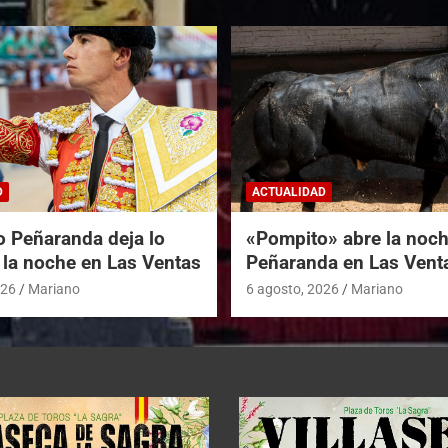
D
ACTUALIDAD
o Peñaranda deja lo
«Pompito» abre la noc
 la noche en Las Ventas
Peñaranda en Las Vent
026
Mariano
6 agosto, 2026
Mariano