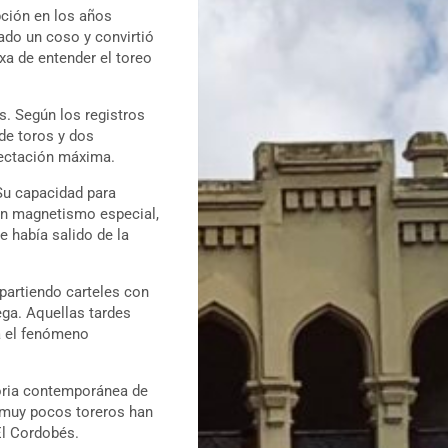
pción en los años
ado un coso y convirtió
xa de entender el toreo
s. Según los registros
de toros y dos
pectación máxima.
Su capacidad para
 un magnetismo especial,
e había salido de la
partiendo carteles con
ga. Aquellas tardes
a el fenómeno
toria contemporánea de
e muy pocos toreros han
El Cordobés.