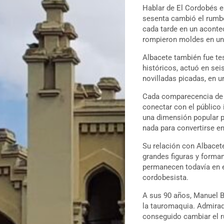
Hablar de El Cordobés e
sesenta cambió el rumbo 
cada tarde en un acontec
rompieron moldes en un
Albacete también fue tes
históricos, actuó en se
novilladas picadas, en 
Cada comparecencia de E
conectar con el público
una dimensión popular po
nada para convertirse e
Su relación con Albace
grandes figuras y forma
permanecen todavía en e
cordobesista.
A sus 90 años, Manuel B
la tauromaquia. Admirad
conseguido cambiar el r