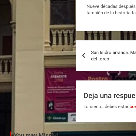
Nueve décadas después d
también de la historia t
San Isidro arranca: Mad
del toreo
Deja una respue
Lo siento, debes estar
co
You may Missed