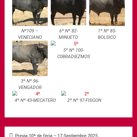
Nº109 –
6º Nº 82-
1º Nº 85-
VENECIANO
MINUETO
BOLSICO
5º Nº 100-
C0BRADIEZMOS
3º Nº 96-
VENGADOR
4º Nº 43-MECATERO
2º Nº 97-FISGON
Previa 10ª de feria – 17 Septiembre 2025