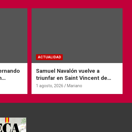
ACTUALIDAD
Fernando
Samuel Navalón vuelve a
n
triunfar en Saint Vincent de
Tyrosse
1 agosto, 2026
Mariano