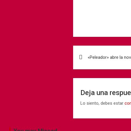
«Peleador» abre la nov
Deja una respu
Lo siento, debes estar
co
You may Missed