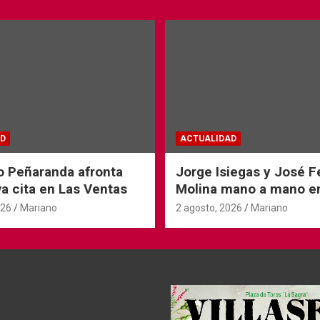
D
ACTUALIDAD
o Peñaranda afronta
Jorge Isiegas y José 
a cita en Las Ventas
Molina mano a mano e
Andorra
026
Mariano
2 agosto, 2026
Mariano