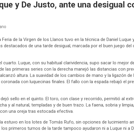
que y De Justo, ante una desigual c
ano
Feria de la Virgen de los Llanos tuvo en la técnica de Daniel Luque y
destacados de una tarde desigual, marcada por el buen juego del c
 el cuarto. Luque, con su habitual clarividencia, supo sacar lo mejor 
e las primeras series con la derecha manejó las distancias con prec
 alcanzó altura. La suavidad de los cambios de mano y la ligazón de
 coronada con luquecinas finales. El fallo con la espada rebajó el pre
ejó sello en el quinto. El toro, con clase y recorrido, permitió al e
cha y al natural, templadas y de buen trazo. La faena, sobria y limpi
con una oreja tras estocada efectiva.
a estuvo en los lotes de Tomás Rufo, sin opciones de lucimiento ant
 los primeros turnos de la tarde tampoco ayudaron ni a Luque ni a D