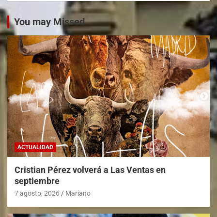
You may Missed
ACTUALIDAD
Cristian Pérez volverá a Las Ventas en
septiembre
7 agosto, 2026
Mariano