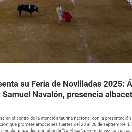
enta su Feria de Novilladas 2025: Ál
y Samuel Navalón, presencia albace
se en el centro de la atención taurina nacional con la presentación 
ición que promete emociones fuertes del 20 al 28 de septiembre. El
a singular plaza desmontable de “La Plaça”, pero esta vez con un car