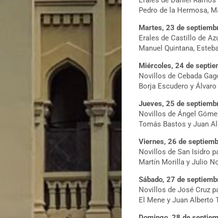
Erales de Daniel Ramos
Pedro de la Hermosa, Man
Martes, 23 de septiemb
Erales de Castillo de Az
Manuel Quintana, Esteba
Miércoles, 24 de septie
Novillos de Cebada Gag
Borja Escudero y Álvaro
Jueves, 25 de septiemb
Novillos de Ángel Góme
Tomás Bastos y Juan Alb
Viernes, 26 de septiemb
Novillos de San Isidro p
Martín Morilla y Julio No
Sábado, 27 de septiemb
Novillos de José Cruz p
El Mene y Juan Alberto T
Domingo, 28 de septiem