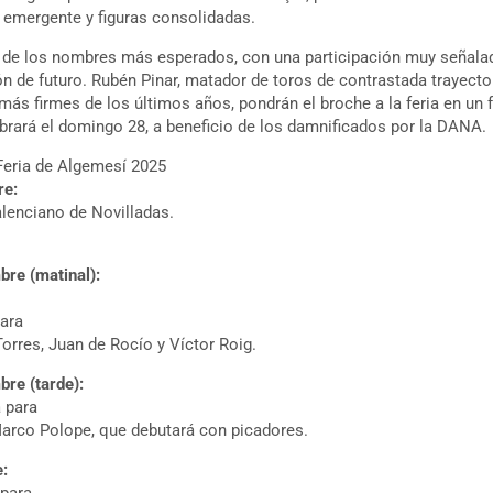
o emergente y figuras consolidadas.
o de los nombres más esperados, con una participación muy señalad
n de futuro. Rubén Pinar, matador de toros de contrastada trayecto
más firmes de los últimos años, pondrán el broche a la feria en un
brará el domingo 28, a beneficio de los damnificados por la DANA.
 Feria de Algemesí 2025
re:
alenciano de Novilladas.
re (matinal):
para
orres, Juan de Rocío y Víctor Roig.
re (tarde):
 para
Marco Polope, que debutará con picadores.
e: