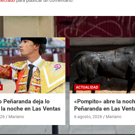
nectado
para publicar un comentario.
D
ACTUALIDAD
o Peñaranda deja lo
«Pompito» abre la noc
 la noche en Las Ventas
Peñaranda en Las Vent
026
Mariano
6 agosto, 2026
Mariano