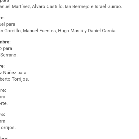
 para
uel Martínez, Álvaro Castillo, Ian Bermejo e Israel Guirao.
re:
uel para
n Gordillo, Manuel Fuentes, Hugo Masiá y Daniel García.
mbre:
o para
 Serrano.
re:
z Núñez para
erto Torrijos.
re:
ara
rte.
re:
ara
orrijos.
bre: