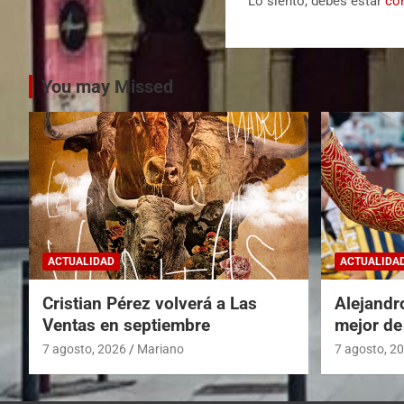
Lo siento, debes estar
co
You may Missed
ACTUALIDAD
ACTUALIDA
Cristian Pérez volverá a Las
Alejandr
Ventas en septiembre
mejor de
7 agosto, 2026
Mariano
7 agosto, 2