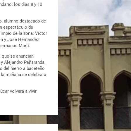
dario: los días 8 y 10
eno, alumno destacado de
un espectáculo de
limpio de la zona: Víctor
ón y José Hernández
 Hermanos Martí.
el que se anuncian
 y Alejandro Peñaranda,
es del hierro albaceteño
e la mañana se celebrará
car volverá a vivir