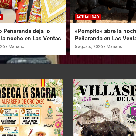
D
ACTUALIDAD
o Peñaranda deja lo
«Pompito» abre la noc
 la noche en Las Ventas
Peñaranda en Las Vent
026
Mariano
6 agosto, 2026
Mariano