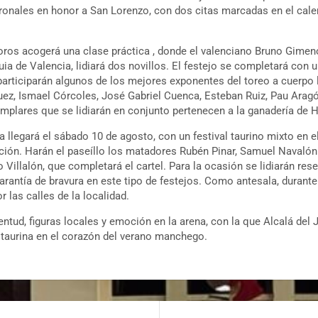
tronales en honor a San Lorenzo, con dos citas marcadas en el calen
e toros acogerá una clase práctica , donde el valenciano Bruno Gim
a de Valencia, lidiará dos novillos. El festejo se completará con 
participarán algunos de los mejores exponentes del toreo a cuerpo 
ez, Ismael Córcoles, José Gabriel Cuenca, Esteban Ruiz, Pau Arag
emplares que se lidiarán en conjunto pertenecen a la ganadería de
ria llegará el sábado 10 de agosto, con un festival taurino mixto en 
ión. Harán el paseíllo los matadores Rubén Pinar, Samuel Navalón
o Villalón, que completará el cartel. Para la ocasión se lidiarán res
arantía de bravura en este tipo de festejos. Como antesala, durant
or las calles de la localidad.
tud, figuras locales y emoción en la arena, con la que Alcalá del Jú
 taurina en el corazón del verano manchego.