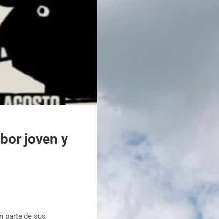
abor joven y
n parte de sus