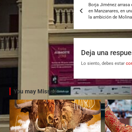
Borja Jiménez arrasa 
en Manzanares, en una
la ambición de Molin
Deja una respue
Lo siento, debes estar
co
You may Missed