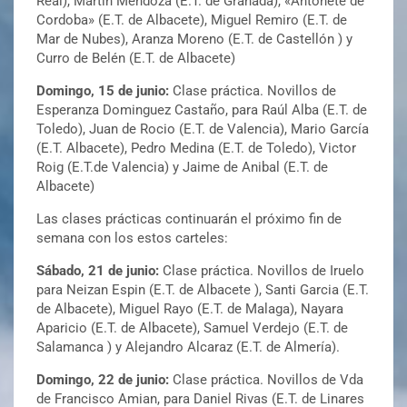
Real), Martín Mendoza (E.T. de Granada), «Antoñete de
Cordoba» (E.T. de Albacete), Miguel Remiro (E.T. de
Mar de Nubes), Aranza Moreno (E.T. de Castellón ) y
Curro de Belén (E.T. de Albacete)
Domingo, 15 de junio:
Clase práctica. Novillos de
Esperanza Dominguez Castaño, para Raúl Alba (E.T. de
Toledo), Juan de Rocio (E.T. de Valencia), Mario García
(E.T. Albacete), Pedro Medina (E.T. de Toledo), Victor
Roig (E.T.de Valencia) y Jaime de Anibal (E.T. de
Albacete)
Las clases prácticas continuarán el próximo fin de
semana con los estos carteles:
Sábado, 21 de junio:
Clase práctica. Novillos de Iruelo
para Neizan Espin (E.T. de Albacete ), Santi Garcia (E.T.
de Albacete), Miguel Rayo (E.T. de Malaga), Nayara
Aparicio (E.T. de Albacete), Samuel Verdejo (E.T. de
Salamanca ) y Alejandro Alcaraz (E.T. de Almería).
Domingo, 22 de junio:
Clase práctica. Novillos de Vda
de Francisco Amian, para Daniel Rivas (E.T. de Linares