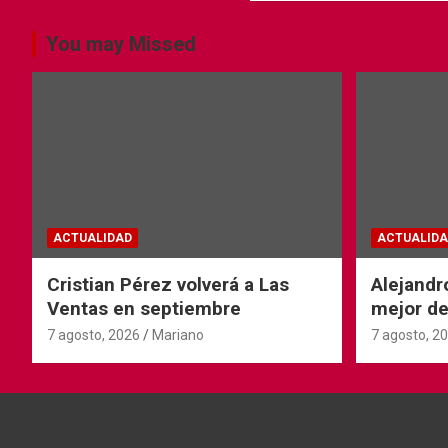
You may Missed
ACTUALIDAD
ACTUALIDA
Cristian Pérez volverá a Las
Alejandr
Ventas en septiembre
mejor de
Ventas
7 agosto, 2026
Mariano
7 agosto, 2