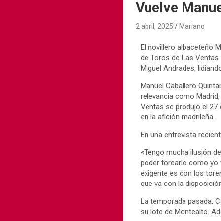
Vuelve Manue
2 abril, 2025
Mariano
​El novillero albaceteño
de Toros de Las Ventas e
Miguel Andrades, lidiando
Manuel Caballero Quintan
relevancia como Madrid,
Ventas se produjo el 27
en la afición madrileña. ​
En una entrevista recien
«Tengo mucha ilusión de 
poder torearlo como yo v
exigente es con los tore
que va con la disposición
La temporada pasada, Cab
su lote de Montealto. Ad