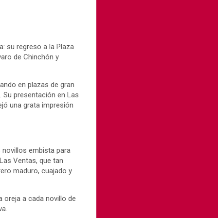
a: su regreso a la Plaza
lvaro de Chinchón y
uando en plazas de gran
. Su presentación en Las
ejó una grata impresión
 novillos embista para
 Las Ventas, que tan
orero maduro, cuajado y
 oreja a cada novillo de
va.