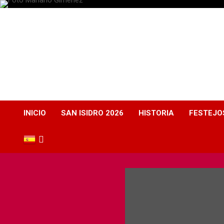
Plaza de Toros
Albacete
Web dedicada a la plaza de Toros de Albacete
INICIO
SAN ISIDRO 2026
HISTORIA
FESTEJO