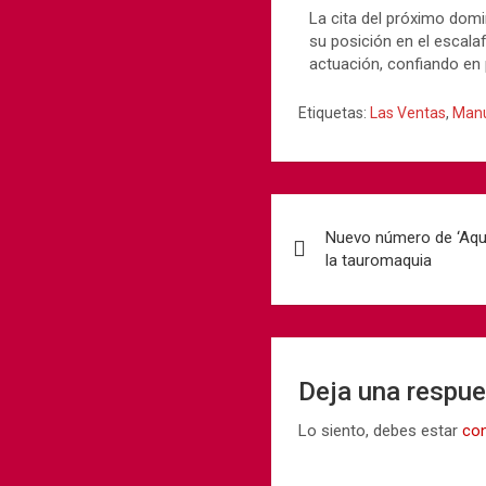
La cita del próximo dom
su posición en el escala
actuación, confiando en 
Etiquetas:
Las Ventas
,
Manu
Nuevo número de ‘Aquí
la tauromaquia
Deja una respu
Lo siento, debes estar
co