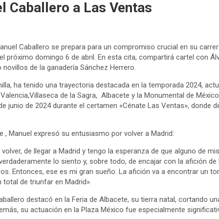
l Caballero a Las Ventas
 Manuel Caballero se prepara para un compromiso crucial en su carrer
l próximo domingo 6 de abril. En esta cita, compartirá cartel con Á
 novillos de la ganadería Sánchez Herrero. ​
illa, ha tenido una trayectoria destacada en la temporada 2024, act
 Valencia,Villaseca de la Sagra, Albacete y la Monumental de México
 de junio de 2024 durante el certamen «Cénate Las Ventas», donde d
te , Manuel expresó su entusiasmo por volver a Madrid:​
volver, de llegar a Madrid y tengo la esperanza de que alguno de mis
erdaderamente lo siento y, sobre todo, de encajar con la afición de
ros. Entonces, ese es mi gran sueño. La afición va a encontrar un t
 total de triunfar en Madrid».
allero destacó en la Feria de Albacete, su tierra natal, cortando una
emás, su actuación en la Plaza México fue especialmente significati