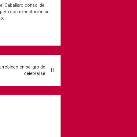
el Caballero consolide
espera con expectación su
o.​
larrobledo en peligro de
celebrarse